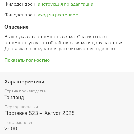
Филодендрон:
инструкция по адаптации
Филодендрон:
уход за растением
Описание
Выше указана стоимость заказа. Она включает
стоимость услуг по обработке заказа и цену растения.
Доставка до покупателя рассчитывается отдельно.
После оформления заказа вы получите его
Показать полностью
ПРЕДВАРИТЕЛЬНУЮ форму, сформированную
автоматически. При обработке в заказ будут внесены
необходимые изменения и дополнения (применены
Характеристики
скидки, уточнен способ доставки, сделано
бронирование и т.д.). Затем вам будут высланы
Страна производства
согласованные счета со ссылками на оплату услуг и
Таиланд
растений. При этом предварительный заказ теряет силу.
Период поставки
Внимание: фото в каталоге демонстрирует сорт, а не
Поставка S23 – Август 2026
растение, которое вы получите. Растения приезжают в
Цена растения
размере, указанном в карточке товара ниже.
2900