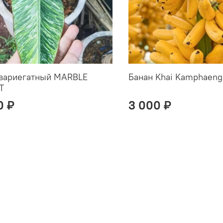
 вариегатный MARBLE
Банан Khai Kamphaeng 
T
0 ₽
3 000 ₽