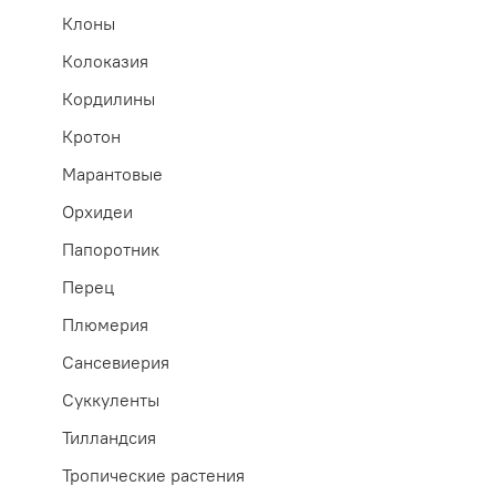
Клоны
Колоказия
Кордилины
Кротон
Марантовые
Орхидеи
Папоротник
Перец
Плюмерия
Сансевиерия
Суккуленты
Тилландсия
Тропические растения