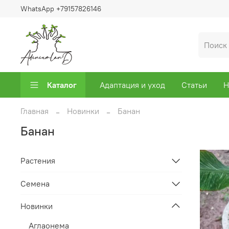
WhatsApp +79157826146
Каталог
Адаптация и уход
Статьи
Н
Главная
Новинки
Банан
Банан
Растения
Семена
Новинки
Аглаонема