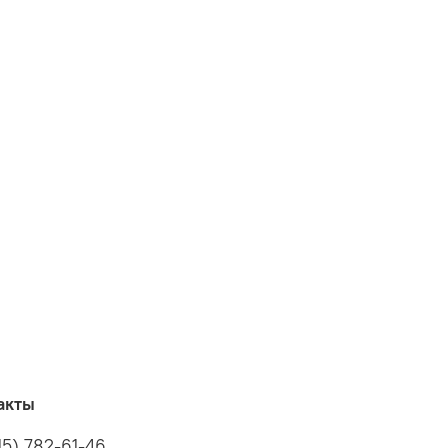
акты
15) 782-61-46