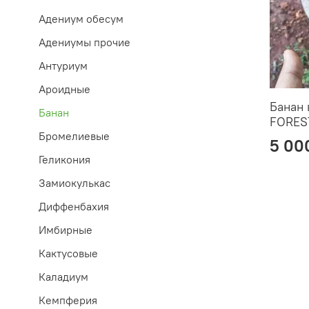
Адениум обесум
Адениумы прочие
Антуриум
Ароидные
Банан
Банан
FORES
Бромелиевые
5 00
Геликония
Замиокулькас
Диффенбахия
Имбирные
Кактусовые
Каладиум
Кемпферия