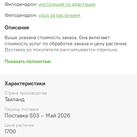
Филодендрон:
инструкция по адаптации
Филодендрон:
уход за растением
Описание
Выше указана стоимость заказа. Она включает
стоимость услуг по обработке заказа и цену растения.
Доставка до покупателя рассчитывается отдельно.
После оформления заказа вы получите его
Показать полностью
ПРЕДВАРИТЕЛЬНУЮ форму, сформированную
автоматически. При обработке в заказ будут внесены
необходимые изменения и дополнения (применены
Характеристики
скидки, уточнен способ доставки, сделано
бронирование и т.д.). Затем вам будут высланы
Страна производства
согласованные счета со ссылками на оплату услуг и
Таиланд
растений. При этом предварительный заказ теряет силу.
Период поставки
Внимание: фото в каталоге демонстрирует сорт, а не
Поставка S03 – Май 2026
растение, которое вы получите. Растения приезжают в
Цена растения
размере, указанном в карточке товара ниже.
1700