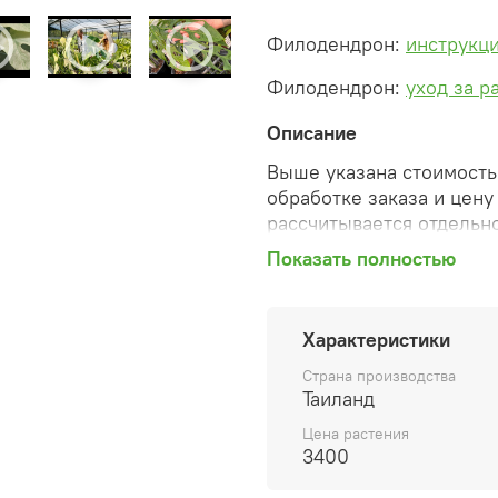
Филодендрон:
инструкци
Филодендрон:
уход за р
Описание
Выше указана стоимость 
обработке заказа и цену
рассчитывается отдельно
Показать полностью
После оформления зака
сформированную автомат
необходимые изменения 
Характеристики
способ доставки, сделан
согласованные счета со 
Страна производства
предварительный заказ т
Таиланд
Цена растения
Внимание: фото в катало
3400
вы получите. Растения п
товара ниже.