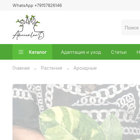
WhatsApp +79157826146
Каталог
Адаптация и уход
Статьи
Н
Главная
Растения
Ароидные