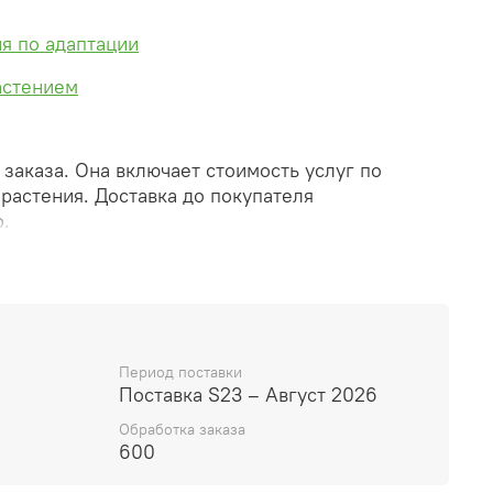
я по адаптации
астением
заказа. Она включает стоимость услуг по
 растения. Доставка до покупателя
.
за вы получите его ПРЕДВАРИТЕЛЬНУЮ форму,
ически. При обработке в заказ будут внесены
и дополнения (применены скидки, уточнен
о бронирование и т.д.). Затем вам будут высланы
ссылками на оплату услуг и растений. При этом
Период поставки
еряет силу.
Поставка S23 – Август 2026
Обработка заказа
ге демонстрирует сорт, а не растение, которое
600
риезжают в размере, указанном в карточке