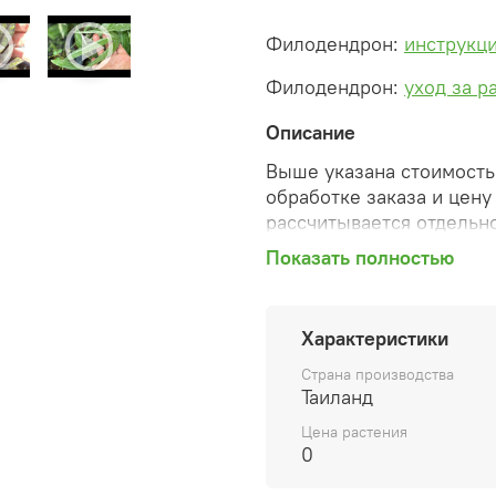
Филодендрон:
инструкци
Филодендрон:
уход за р
Описание
Выше указана стоимость 
обработке заказа и цену
рассчитывается отдельно
Показать полностью
После оформления зака
сформированную автомат
необходимые изменения 
Характеристики
способ доставки, сделан
согласованные счета со 
Страна производства
предварительный заказ т
Таиланд
Цена растения
Внимание: фото в катало
0
вы получите. Растения п
товара ниже.