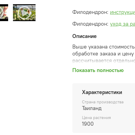
Филодендрон:
инструкци
Филодендрон:
уход за р
Описание
Выше указана стоимость 
обработке заказа и цену
рассчитывается отдельно
Показать полностью
После оформления зака
сформированную автомат
необходимые изменения 
Характеристики
способ доставки, сделан
согласованные счета со 
Страна производства
предварительный заказ т
Таиланд
Цена растения
Внимание: фото в катало
1900
вы получите. Растения п
товара ниже.