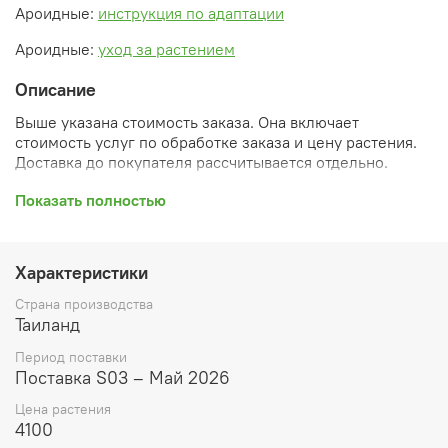
Ароидные:
инструкция по адаптации
Ароидные:
уход за растением
Описание
Выше указана стоимость заказа. Она включает
стоимость услуг по обработке заказа и цену растения.
Доставка до покупателя рассчитывается отдельно.
После оформления заказа вы получите его
Показать полностью
ПРЕДВАРИТЕЛЬНУЮ форму, сформированную
автоматически. При обработке в заказ будут внесены
необходимые изменения и дополнения (применены
Характеристики
скидки, уточнен способ доставки, сделано
бронирование и т.д.). Затем вам будут высланы
Страна производства
согласованные счета со ссылками на оплату услуг и
Таиланд
растений. При этом предварительный заказ теряет силу.
Период поставки
Внимание: фото в каталоге демонстрирует сорт, а не
Поставка S03 – Май 2026
растение, которое вы получите. Растения приезжают в
Цена растения
размере, указанном в карточке товара ниже.
4100