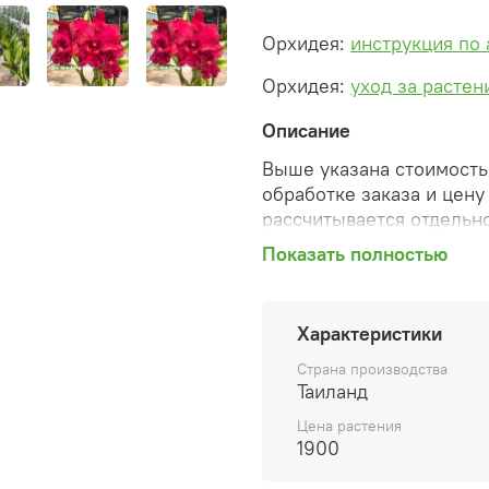
Орхидея:
инструкция по
Орхидея:
уход за растен
Описание
Выше указана стоимость 
обработке заказа и цену
рассчитывается отдельно
Показать полностью
После оформления зака
сформированную автомат
необходимые изменения 
Характеристики
способ доставки, сделан
согласованные счета со 
Страна производства
предварительный заказ т
Таиланд
Цена растения
Внимание: фото в катало
1900
вы получите. Растения п
товара ниже.