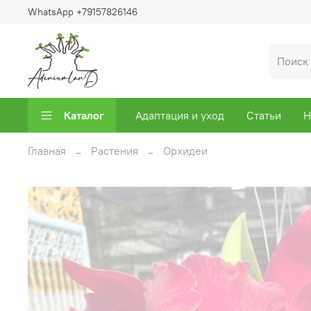
WhatsApp +79157826146
Каталог
Адаптация и уход
Статьи
Н
Главная
Растения
Орхидеи