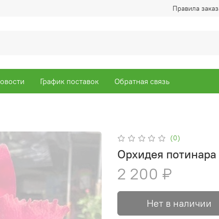
Правила заказ
овости
График поставок
Обратная связь
(0)
Орхидея потинара
2 200 ₽
Нет в наличии