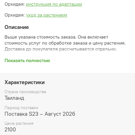
Орхидея:
инструкция по адаптации
Орхидея:
уход за растением
Описание
Выше указана стоимость заказа. Она включает
стоимость услуг по обработке заказа и цену растения.
Доставка до покупателя рассчитывается отдельно.
После оформления заказа вы получите его
Показать полностью
ПРЕДВАРИТЕЛЬНУЮ форму, сформированную
автоматически. При обработке в заказ будут внесены
необходимые изменения и дополнения (применены
Характеристики
скидки, уточнен способ доставки, сделано
бронирование и т.д.). Затем вам будут высланы
Страна производства
согласованные счета со ссылками на оплату услуг и
Таиланд
растений. При этом предварительный заказ теряет силу.
Период поставки
Внимание: фото в каталоге демонстрирует сорт, а не
Поставка S23 – Август 2026
растение, которое вы получите. Растения приезжают в
Цена растения
размере, указанном в карточке товара ниже.
2100