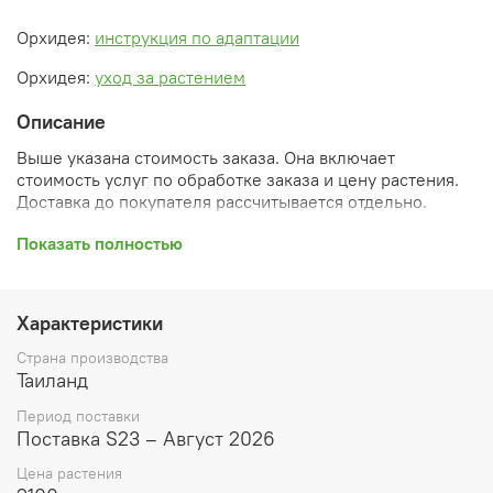
Орхидея:
инструкция по адаптации
Орхидея:
уход за растением
Описание
Выше указана стоимость заказа. Она включает
стоимость услуг по обработке заказа и цену растения.
Доставка до покупателя рассчитывается отдельно.
После оформления заказа вы получите его
Показать полностью
ПРЕДВАРИТЕЛЬНУЮ форму, сформированную
автоматически. При обработке в заказ будут внесены
необходимые изменения и дополнения (применены
Характеристики
скидки, уточнен способ доставки, сделано
бронирование и т.д.). Затем вам будут высланы
Страна производства
согласованные счета со ссылками на оплату услуг и
Таиланд
растений. При этом предварительный заказ теряет силу.
Период поставки
Внимание: фото в каталоге демонстрирует сорт, а не
Поставка S23 – Август 2026
растение, которое вы получите. Растения приезжают в
Цена растения
размере, указанном в карточке товара ниже.