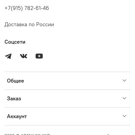
Перед размещением заказа, пожалуйста, убедитесь, что
+7(915) 782-61-46
вы прочитали информацию выше и готовы приобрести
растение на этих условиях.
Доставка по России
Соцсети
Общее
Заказ
Аккаунт