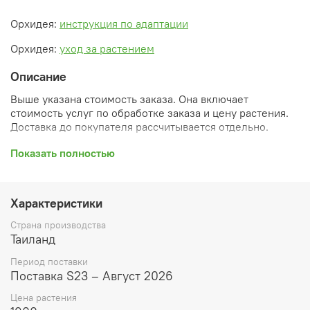
Орхидея:
инструкция по адаптации
Орхидея:
уход за растением
Описание
Выше указана стоимость заказа. Она включает
стоимость услуг по обработке заказа и цену растения.
Доставка до покупателя рассчитывается отдельно.
После оформления заказа вы получите его
Показать полностью
ПРЕДВАРИТЕЛЬНУЮ форму, сформированную
автоматически. При обработке в заказ будут внесены
необходимые изменения и дополнения (применены
Характеристики
скидки, уточнен способ доставки, сделано
бронирование и т.д.). Затем вам будут высланы
Страна производства
согласованные счета со ссылками на оплату услуг и
Таиланд
растений. При этом предварительный заказ теряет силу.
Период поставки
Внимание: фото в каталоге демонстрирует сорт, а не
Поставка S23 – Август 2026
растение, которое вы получите. Растения приезжают в
Цена растения
размере, указанном в карточке товара ниже.