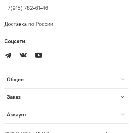
Перед размещением заказа, пожалуйста, убедитесь, что
+7(915) 782-61-46
вы прочитали информацию выше и готовы приобрести
растение на этих условиях.
Доставка по России
Соцсети
Общее
Заказ
Аккаунт