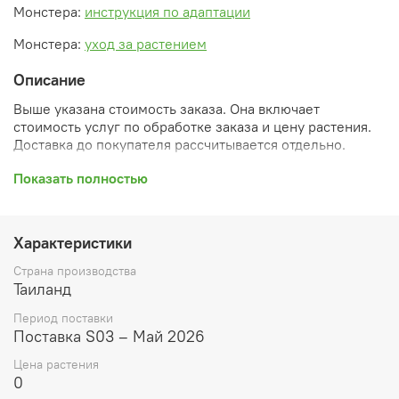
Монстера:
инструкция по адаптации
Монстера:
уход за растением
Описание
Выше указана стоимость заказа. Она включает
стоимость услуг по обработке заказа и цену растения.
Доставка до покупателя рассчитывается отдельно.
После оформления заказа вы получите его
Показать полностью
ПРЕДВАРИТЕЛЬНУЮ форму, сформированную
автоматически. При обработке в заказ будут внесены
необходимые изменения и дополнения (применены
Характеристики
скидки, уточнен способ доставки, сделано
бронирование и т.д.). Затем вам будут высланы
Страна производства
согласованные счета со ссылками на оплату услуг и
Таиланд
растений. При этом предварительный заказ теряет силу.
Период поставки
Внимание: фото в каталоге демонстрирует сорт, а не
Поставка S03 – Май 2026
растение, которое вы получите. Растения приезжают в
Цена растения
размере, указанном в карточке товара ниже.
0