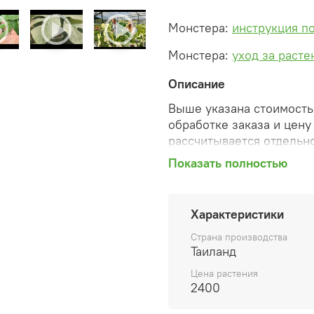
Монстера:
инструкция п
Монстера:
уход за раст
Описание
Выше указана стоимость 
обработке заказа и цену
рассчитывается отдельно
Показать полностью
После оформления зака
сформированную автомат
необходимые изменения 
Характеристики
способ доставки, сделан
согласованные счета со 
Страна производства
предварительный заказ т
Таиланд
Цена растения
Внимание: фото в катало
2400
вы получите. Растения п
товара ниже.