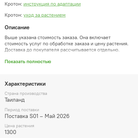
Кротон:
инструкция по адаптации
Кротон:
уход за растением
Описание
Выше указана стоимость заказа. Она включает
стоимость услуг по обработке заказа и цену растения.
Доставка до покупателя рассчитывается отдельно.
После оформления заказа вы получите его
Показать полностью
ПРЕДВАРИТЕЛЬНУЮ форму, сформированную
автоматически. При обработке в заказ будут внесены
необходимые изменения и дополнения (применены
Характеристики
скидки, уточнен способ доставки, сделано
бронирование и т.д.). Затем вам будут высланы
Страна производства
согласованные счета со ссылками на оплату услуг и
Таиланд
растений. При этом предварительный заказ теряет силу.
Период поставки
Внимание: фото в каталоге демонстрирует сорт, а не
Поставка S01 – Май 2026
растение, которое вы получите. Растения приезжают в
Цена растения
размере, указанном в карточке товара ниже.
1300