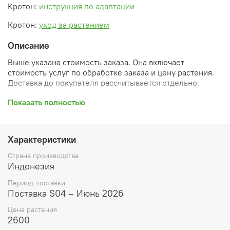
Кротон:
инструкция по адаптации
Кротон:
уход за растением
Описание
Выше указана стоимость заказа. Она включает
стоимость услуг по обработке заказа и цену растения.
Доставка до покупателя рассчитывается отдельно.
После оформления заказа вы получите его
Показать полностью
ПРЕДВАРИТЕЛЬНУЮ форму, сформированную
автоматически. При обработке в заказ будут внесены
необходимые изменения и дополнения (применены
Характеристики
скидки, уточнен способ доставки, сделано
бронирование и т.д.). Затем вам будут высланы
Страна производства
согласованные счета со ссылками на оплату услуг и
Индонезия
растений. При этом предварительный заказ теряет силу.
Период поставки
Внимание: фото в каталоге демонстрирует сорт, а не
Поставка S04 – Июнь 2026
растение, которое вы получите. Растения приезжают в
Цена растения
размере, указанном в карточке товара ниже.
2600