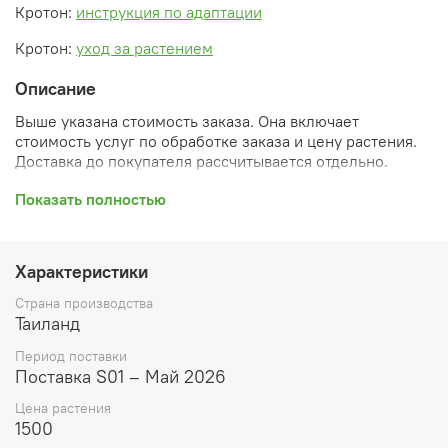
Кротон:
инструкция по адаптации
Кротон:
уход за растением
Описание
Выше указана стоимость заказа. Она включает
стоимость услуг по обработке заказа и цену растения.
Доставка до покупателя рассчитывается отдельно.
После оформления заказа вы получите его
Показать полностью
ПРЕДВАРИТЕЛЬНУЮ форму, сформированную
автоматически. При обработке в заказ будут внесены
необходимые изменения и дополнения (применены
Характеристики
скидки, уточнен способ доставки, сделано
бронирование и т.д.). Затем вам будут высланы
Страна производства
согласованные счета со ссылками на оплату услуг и
Таиланд
растений. При этом предварительный заказ теряет силу.
Период поставки
Внимание: фото в каталоге демонстрирует сорт, а не
Поставка S01 – Май 2026
растение, которое вы получите. Растения приезжают в
Цена растения
размере, указанном в карточке товара ниже.
1500