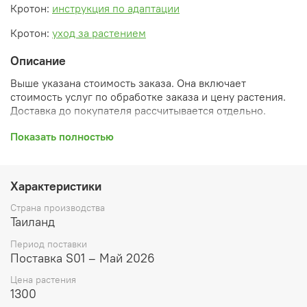
Кротон:
инструкция по адаптации
Кротон:
уход за растением
Описание
Выше указана стоимость заказа. Она включает
стоимость услуг по обработке заказа и цену растения.
Доставка до покупателя рассчитывается отдельно.
После оформления заказа вы получите его
Показать полностью
ПРЕДВАРИТЕЛЬНУЮ форму, сформированную
автоматически. При обработке в заказ будут внесены
необходимые изменения и дополнения (применены
Характеристики
скидки, уточнен способ доставки, сделано
бронирование и т.д.). Затем вам будут высланы
Страна производства
согласованные счета со ссылками на оплату услуг и
Таиланд
растений. При этом предварительный заказ теряет силу.
Период поставки
Внимание: фото в каталоге демонстрирует сорт, а не
Поставка S01 – Май 2026
растение, которое вы получите. Растения приезжают в
Цена растения
размере, указанном в карточке товара ниже.
1300