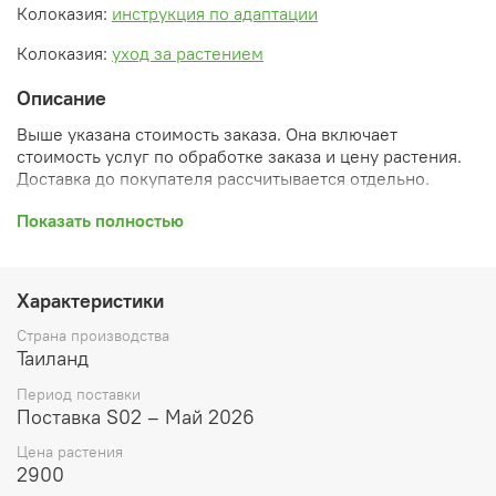
Колоказия:
инструкция по адаптации
Колоказия:
уход за растением
Описание
Выше указана стоимость заказа. Она включает
стоимость услуг по обработке заказа и цену растения.
Доставка до покупателя рассчитывается отдельно.
После оформления заказа вы получите его
Показать полностью
ПРЕДВАРИТЕЛЬНУЮ форму, сформированную
автоматически. При обработке в заказ будут внесены
необходимые изменения и дополнения (применены
Характеристики
скидки, уточнен способ доставки, сделано
бронирование и т.д.). Затем вам будут высланы
Страна производства
согласованные счета со ссылками на оплату услуг и
Таиланд
растений. При этом предварительный заказ теряет силу.
Период поставки
Внимание: фото в каталоге демонстрирует сорт, а не
Поставка S02 – Май 2026
растение, которое вы получите. Растения приезжают в
Цена растения
размере, указанном в карточке товара ниже.
2900