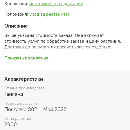
Колоказия:
инструкция по адаптации
Колоказия:
уход за растением
Описание
Выше указана стоимость заказа. Она включает
стоимость услуг по обработке заказа и цену растения.
Доставка до покупателя рассчитывается отдельно.
После оформления заказа вы получите его
Показать полностью
ПРЕДВАРИТЕЛЬНУЮ форму, сформированную
автоматически. При обработке в заказ будут внесены
необходимые изменения и дополнения (применены
Характеристики
скидки, уточнен способ доставки, сделано
бронирование и т.д.). Затем вам будут высланы
Страна производства
согласованные счета со ссылками на оплату услуг и
Таиланд
растений. При этом предварительный заказ теряет силу.
Период поставки
Внимание: фото в каталоге демонстрирует сорт, а не
Поставка S02 – Май 2026
растение, которое вы получите. Растения приезжают в
Цена растения
размере, указанном в карточке товара ниже.
2900