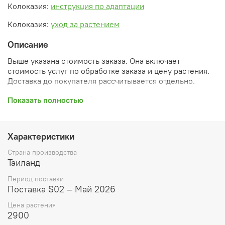
Колоказия:
инструкция по адаптации
Колоказия:
уход за растением
Описание
Выше указана стоимость заказа. Она включает
стоимость услуг по обработке заказа и цену растения.
Доставка до покупателя рассчитывается отдельно.
После оформления заказа вы получите его
Показать полностью
ПРЕДВАРИТЕЛЬНУЮ форму, сформированную
автоматически. При обработке в заказ будут внесены
необходимые изменения и дополнения (применены
Характеристики
скидки, уточнен способ доставки, сделано
бронирование и т.д.). Затем вам будут высланы
Страна производства
согласованные счета со ссылками на оплату услуг и
Таиланд
растений. При этом предварительный заказ теряет силу.
Период поставки
Внимание: фото в каталоге демонстрирует сорт, а не
Поставка S02 – Май 2026
растение, которое вы получите. Растения приезжают в
Цена растения
размере, указанном в карточке товара ниже.
2900