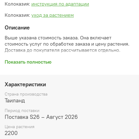
Колоказия:
инструкция по адаптации
Колоказия:
уход за растением
Описание
Выше указана стоимость заказа. Она включает
стоимость услуг по обработке заказа и цену растения.
Доставка до покупателя рассчитывается отдельно.
После оформления заказа вы получите его
Показать полностью
ПРЕДВАРИТЕЛЬНУЮ форму, сформированную
автоматически. При обработке в заказ будут внесены
необходимые изменения и дополнения (применены
Характеристики
скидки, уточнен способ доставки, сделано
бронирование и т.д.). Затем вам будут высланы
Страна производства
согласованные счета со ссылками на оплату услуг и
Таиланд
растений. При этом предварительный заказ теряет силу.
Период поставки
Внимание: фото в каталоге демонстрирует сорт, а не
Поставка S26 – Август 2026
растение, которое вы получите. Растения приезжают в
Цена растения
размере, указанном в карточке товара ниже.
2200