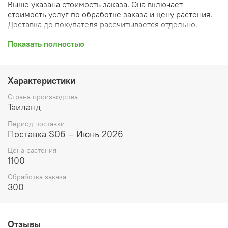
Выше указана стоимость заказа. Она включает
стоимость услуг по обработке заказа и цену растения.
Доставка до покупателя рассчитывается отдельно.
После оформления заказа вы получите его
Показать полностью
ПРЕДВАРИТЕЛЬНУЮ форму, сформированную
автоматически. При обработке в заказ будут внесены
необходимые изменения и дополнения (применены
Характеристики
скидки, уточнен способ доставки, сделано
бронирование и т.д.). Затем вам будут высланы
Страна производства
согласованные счета со ссылками на оплату услуг и
Таиланд
растений. При этом предварительный заказ теряет силу.
Период поставки
Внимание: фото в каталоге демонстрирует сорт, а не
Поставка S06 – Июнь 2026
растение, которое вы получите. Растения приезжают в
Цена растения
размере, указанном в карточке товара ниже.
1100
__________________________________
Обработка заказа
300
В каком виде приедет растение
Укорененное молодое растение с минимальным
количеством листьев (1-2). Клубень не сформирован
Отзывы