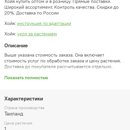
Хойя купить оптом и в розницу. Прямые поставки.
Широкий ассортимент. Контроль качества. Скидки до
20%. Доставка по России
Хойя:
инструкция по адаптации
Хойя:
уход за растением
Описание
Выше указана стоимость заказа. Она включает
стоимость услуг по обработке заказа и цену растения.
Доставка до покупателя рассчитывается отдельно.
После оформления заказа вы получите его
Показать полностью
ПРЕДВАРИТЕЛЬНУЮ форму, сформированную
автоматически. При обработке в заказ будут внесены
необходимые изменения и дополнения (применены
Характеристики
скидки, уточнен способ доставки, сделано
бронирование и т.д.). Затем вам будут высланы
Страна производства
согласованные счета со ссылками на оплату услуг и
Таиланд
растений. При этом предварительный заказ теряет силу.
Цена растения
Внимание: фото в каталоге демонстрирует сорт, а не
1