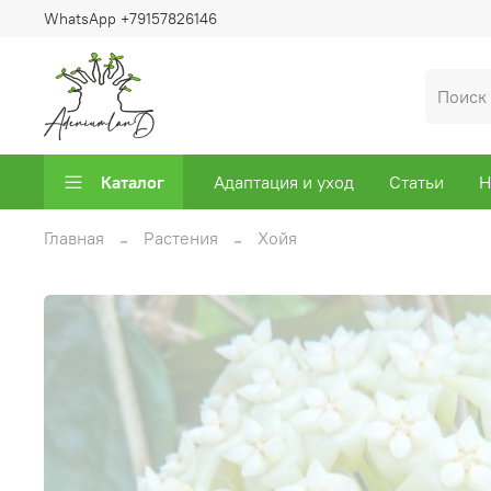
WhatsApp +79157826146
Каталог
Адаптация и уход
Статьи
Н
Главная
Растения
Хойя