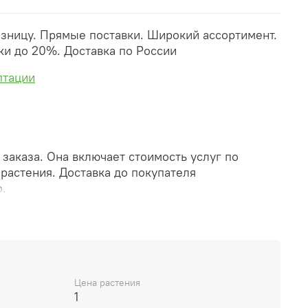
озницу. Прямые поставки. Широкий ассортимент.
ки до 20%. Доставка по России
птации
заказа. Она включает стоимость услуг по
 растения. Доставка до покупателя
.
за вы получите его ПРЕДВАРИТЕЛЬНУЮ форму,
ически. При обработке в заказ будут внесены
и дополнения (применены скидки, уточнен
о бронирование и т.д.). Затем вам будут высланы
ссылками на оплату услуг и растений. При этом
Цена растения
еряет силу.
1