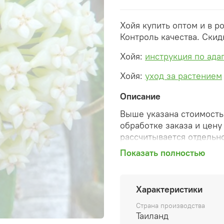
Хойя купить оптом и в р
Контроль качества. Скид
Хойя:
инструкция по ада
Хойя:
уход за растением
Описание
Выше указана стоимость 
обработке заказа и цену
рассчитывается отдельно
Показать полностью
После оформления зака
сформированную автомат
необходимые изменения 
Характеристики
способ доставки, сделан
согласованные счета со 
Страна производства
предварительный заказ т
Таиланд