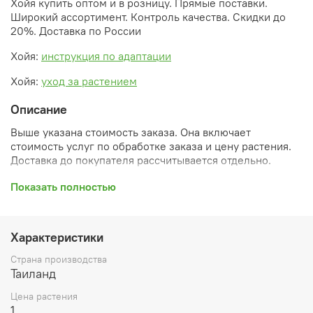
Хойя купить оптом и в розницу. Прямые поставки.
Широкий ассортимент. Контроль качества. Скидки до
20%. Доставка по России
Хойя:
инструкция по адаптации
Хойя:
уход за растением
Описание
Выше указана стоимость заказа. Она включает
стоимость услуг по обработке заказа и цену растения.
Доставка до покупателя рассчитывается отдельно.
После оформления заказа вы получите его
Показать полностью
ПРЕДВАРИТЕЛЬНУЮ форму, сформированную
автоматически. При обработке в заказ будут внесены
необходимые изменения и дополнения (применены
Характеристики
скидки, уточнен способ доставки, сделано
бронирование и т.д.). Затем вам будут высланы
Страна производства
согласованные счета со ссылками на оплату услуг и
Таиланд
растений. При этом предварительный заказ теряет силу.
Цена растения
Внимание: фото в каталоге демонстрирует сорт, а не
1