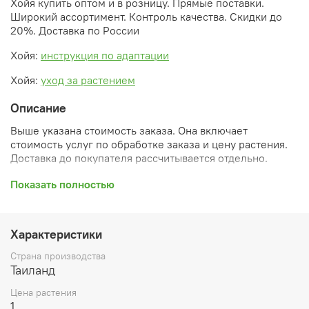
Хойя купить оптом и в розницу. Прямые поставки.
Широкий ассортимент. Контроль качества. Скидки до
20%. Доставка по России
Хойя:
инструкция по адаптации
Хойя:
уход за растением
Описание
Выше указана стоимость заказа. Она включает
стоимость услуг по обработке заказа и цену растения.
Доставка до покупателя рассчитывается отдельно.
После оформления заказа вы получите его
Показать полностью
ПРЕДВАРИТЕЛЬНУЮ форму, сформированную
автоматически. При обработке в заказ будут внесены
необходимые изменения и дополнения (применены
Характеристики
скидки, уточнен способ доставки, сделано
бронирование и т.д.). Затем вам будут высланы
Страна производства
согласованные счета со ссылками на оплату услуг и
Таиланд
растений. При этом предварительный заказ теряет силу.
Цена растения
Внимание: фото в каталоге демонстрирует сорт, а не
1