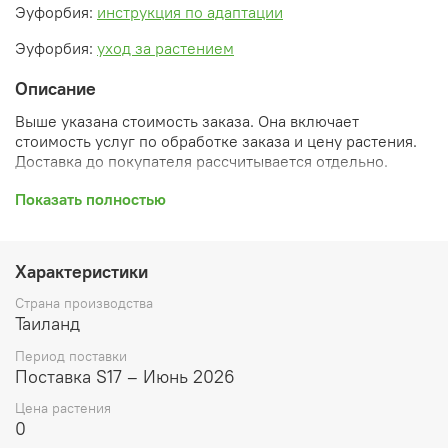
Эуфорбия:
инструкция по адаптации
Эуфорбия:
уход за растением
Описание
Выше указана стоимость заказа. Она включает
стоимость услуг по обработке заказа и цену растения.
Доставка до покупателя рассчитывается отдельно.
После оформления заказа вы получите его
Показать полностью
ПРЕДВАРИТЕЛЬНУЮ форму, сформированную
автоматически. При обработке в заказ будут внесены
необходимые изменения и дополнения (применены
Характеристики
скидки, уточнен способ доставки, сделано
бронирование и т.д.). Затем вам будут высланы
Страна производства
согласованные счета со ссылками на оплату услуг и
Таиланд
растений. При этом предварительный заказ теряет силу.
Период поставки
Внимание: фото в каталоге демонстрирует сорт, а не
Поставка S17 – Июнь 2026
растение, которое вы получите. Растения приезжают в
Цена растения
размере, указанном в карточке товара ниже.
0