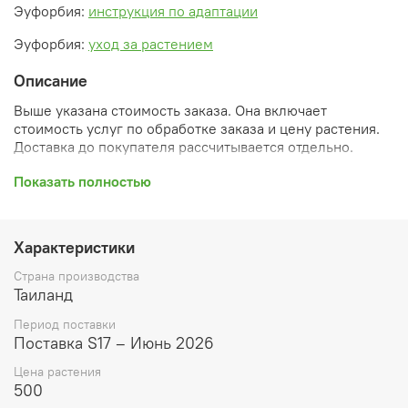
Эуфорбия:
инструкция по адаптации
Эуфорбия:
уход за растением
Описание
Выше указана стоимость заказа. Она включает
стоимость услуг по обработке заказа и цену растения.
Доставка до покупателя рассчитывается отдельно.
После оформления заказа вы получите его
Показать полностью
ПРЕДВАРИТЕЛЬНУЮ форму, сформированную
автоматически. При обработке в заказ будут внесены
необходимые изменения и дополнения (применены
Характеристики
скидки, уточнен способ доставки, сделано
бронирование и т.д.). Затем вам будут высланы
Страна производства
согласованные счета со ссылками на оплату услуг и
Таиланд
растений. При этом предварительный заказ теряет силу.
Период поставки
Внимание: фото в каталоге демонстрирует сорт, а не
Поставка S17 – Июнь 2026
растение, которое вы получите. Растения приезжают в
Цена растения
размере, указанном в карточке товара ниже.
500