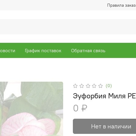
Правила заказ
овости
График поставок
Обратная связь
(0)
Эуфорбия Миля P
0 ₽
Нет в наличии