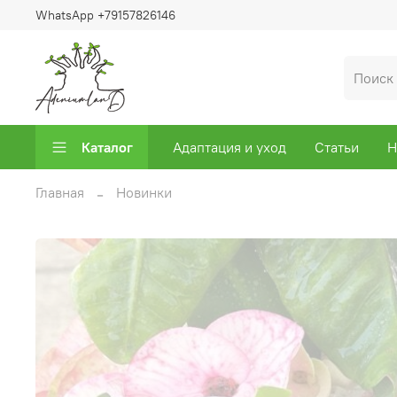
WhatsApp +79157826146
Каталог
Адаптация и уход
Статьи
Н
Главная
Новинки