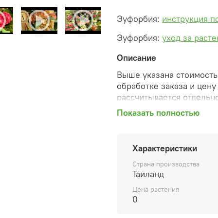
Эуфорбия:
инструкция п
Эуфорбия:
уход за раст
Описание
Выше указана стоимость 
обработке заказа и цену
рассчитывается отдельно
Показать полностью
После оформления зака
сформированную автомат
необходимые изменения 
Характеристики
способ доставки, сделан
согласованные счета со 
Страна производства
предварительный заказ т
Таиланд
Цена растения
Внимание: фото в катало
0
вы получите. Растения п
товара ниже.