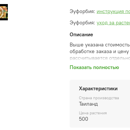
Эуфорбия:
инструкция п
Эуфорбия:
уход за раст
Описание
Выше указана стоимость 
обработке заказа и цену
рассчитывается отдельно
Показать полностью
После оформления зака
сформированную автомат
необходимые изменения 
Характеристики
способ доставки, сделан
согласованные счета со 
Страна производства
предварительный заказ т
Таиланд
Цена растения
Внимание: фото в катало
500
вы получите. Растения п
товара ниже.