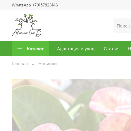
WhatsApp +79157826146
Каталог
Адаптация и уход
Статьи
Н
Главная
Новинки