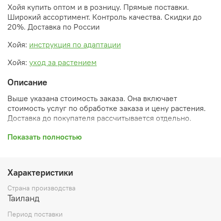
Хойя купить оптом и в розницу. Прямые поставки.
Широкий ассортимент. Контроль качества. Скидки до
20%. Доставка по России
Хойя:
инструкция по адаптации
Хойя:
уход за растением
Описание
Выше указана стоимость заказа. Она включает
стоимость услуг по обработке заказа и цену растения.
Доставка до покупателя рассчитывается отдельно.
После оформления заказа вы получите его
Показать полностью
ПРЕДВАРИТЕЛЬНУЮ форму, сформированную
автоматически. При обработке в заказ будут внесены
необходимые изменения и дополнения (применены
Характеристики
скидки, уточнен способ доставки, сделано
бронирование и т.д.). Затем вам будут высланы
Страна производства
согласованные счета со ссылками на оплату услуг и
Таиланд
растений. При этом предварительный заказ теряет силу.
Период поставки