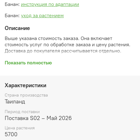
Банан:
инструкция по адаптации
Банан:
уход за растением
Описание
Выше указана стоимость заказа. Она включает
стоимость услуг по обработке заказа и цену растения.
Доставка до покупателя рассчитывается отдельно.
После оформления заказа вы получите его
Показать полностью
ПРЕДВАРИТЕЛЬНУЮ форму, сформированную
автоматически. При обработке в заказ будут внесены
необходимые изменения и дополнения (применены
Характеристики
скидки, уточнен способ доставки, сделано
бронирование и т.д.). Затем вам будут высланы
Страна производства
согласованные счета со ссылками на оплату услуг и
Таиланд
растений. При этом предварительный заказ теряет силу.
Период поставки
Внимание: фото в каталоге демонстрирует сорт, а не
Поставка S02 – Май 2026
растение, которое вы получите. Растения приезжают в
Цена растения
размере, указанном в карточке товара ниже.
5700