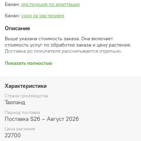
Банан:
инструкция по адаптации
Банан:
уход за растением
Описание
Выше указана стоимость заказа. Она включает
стоимость услуг по обработке заказа и цену растения.
Доставка до покупателя рассчитывается отдельно.
После оформления заказа вы получите его
Показать полностью
ПРЕДВАРИТЕЛЬНУЮ форму, сформированную
автоматически. При обработке в заказ будут внесены
необходимые изменения и дополнения (применены
Характеристики
скидки, уточнен способ доставки, сделано
бронирование и т.д.). Затем вам будут высланы
Страна производства
согласованные счета со ссылками на оплату услуг и
Таиланд
растений. При этом предварительный заказ теряет силу.
Период поставки
Внимание: фото в каталоге демонстрирует сорт, а не
Поставка S26 – Август 2026
растение, которое вы получите. Растения приезжают в
Цена растения
размере, указанном в карточке товара ниже.
22700