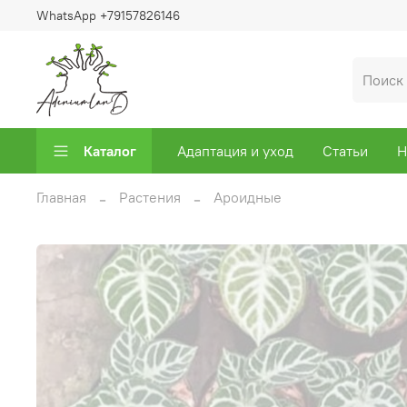
WhatsApp +79157826146
Каталог
Адаптация и уход
Статьи
Н
Главная
Растения
Ароидные