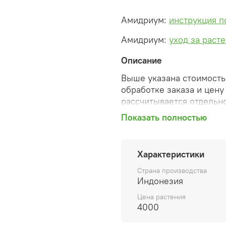
Амидриум:
инструкция п
Амидриум:
уход за раст
Описание
Выше указана стоимость 
обработке заказа и цену
рассчитывается отдельно
Показать полностью
После оформления зака
сформированную автомат
необходимые изменения 
Характеристики
способ доставки, сделан
согласованные счета со 
Страна производства
предварительный заказ т
Индонезия
Цена растения
Внимание: фото в катало
4000
вы получите. Растения п
товара ниже.