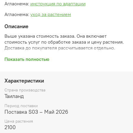
Аглаонема:
инструкция по адаптации
Аглаонема:
уход за растением
Описание
Выше указана стоимость заказа. Она включает
стоимость услуг по обработке заказа и цену растения.
Доставка до покупателя рассчитывается отдельно.
После оформления заказа вы получите его
Показать полностью
ПРЕДВАРИТЕЛЬНУЮ форму, сформированную
автоматически. При обработке в заказ будут внесены
необходимые изменения и дополнения (применены
Характеристики
скидки, уточнен способ доставки, сделано
бронирование и т.д.). Затем вам будут высланы
Страна производства
согласованные счета со ссылками на оплату услуг и
Таиланд
растений. При этом предварительный заказ теряет силу.
Период поставки
Внимание: фото в каталоге демонстрирует сорт, а не
Поставка S03 – Май 2026
растение, которое вы получите. Растения приезжают в
Цена растения
размере, указанном в карточке товара ниже.
2100