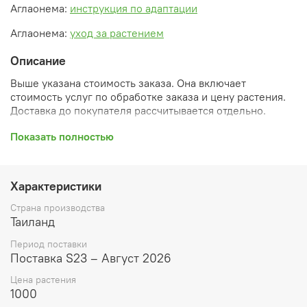
Аглаонема:
инструкция по адаптации
Аглаонема:
уход за растением
Описание
Выше указана стоимость заказа. Она включает
стоимость услуг по обработке заказа и цену растения.
Доставка до покупателя рассчитывается отдельно.
После оформления заказа вы получите его
Показать полностью
ПРЕДВАРИТЕЛЬНУЮ форму, сформированную
автоматически. При обработке в заказ будут внесены
необходимые изменения и дополнения (применены
Характеристики
скидки, уточнен способ доставки, сделано
бронирование и т.д.). Затем вам будут высланы
Страна производства
согласованные счета со ссылками на оплату услуг и
Таиланд
растений. При этом предварительный заказ теряет силу.
Период поставки
Внимание: фото в каталоге демонстрирует сорт, а не
Поставка S23 – Август 2026
растение, которое вы получите. Растения приезжают в
Цена растения
размере, указанном в карточке товара ниже.
1000