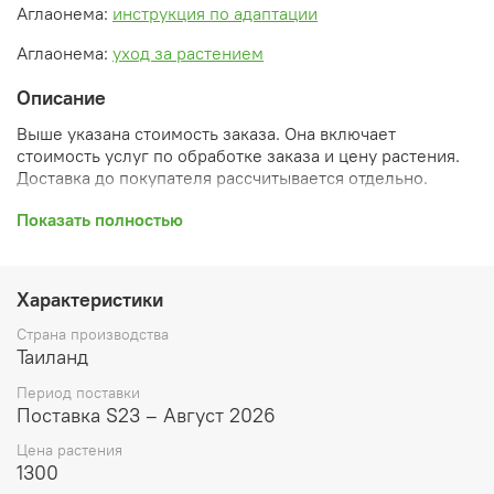
Аглаонема:
инструкция по адаптации
Аглаонема:
уход за растением
Описание
Выше указана стоимость заказа. Она включает
стоимость услуг по обработке заказа и цену растения.
Доставка до покупателя рассчитывается отдельно.
После оформления заказа вы получите его
Показать полностью
ПРЕДВАРИТЕЛЬНУЮ форму, сформированную
автоматически. При обработке в заказ будут внесены
необходимые изменения и дополнения (применены
Характеристики
скидки, уточнен способ доставки, сделано
бронирование и т.д.). Затем вам будут высланы
Страна производства
согласованные счета со ссылками на оплату услуг и
Таиланд
растений. При этом предварительный заказ теряет силу.
Период поставки
Внимание: фото в каталоге демонстрирует сорт, а не
Поставка S23 – Август 2026
растение, которое вы получите. Растения приезжают в
Цена растения
размере, указанном в карточке товара ниже.
1300