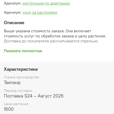
Адениум:
инструкция по адаптации
Адениум:
уход за растением
Описание
Выше указана стоимость заказа. Она включает
стоимость услуг по обработке заказа и цену растения.
Доставка до покупателя рассчитывается отдельно.
После оформления заказа вы получите его
Показать полностью
ПРЕДВАРИТЕЛЬНУЮ форму, сформированную
автоматически. При обработке в заказ будут внесены
необходимые изменения и дополнения (применены
Характеристики
скидки, уточнен способ доставки, сделано
бронирование и т.д.). Затем вам будут высланы
Страна производства
согласованные счета со ссылками на оплату услуг и
Таиланд
растений. При этом предварительный заказ теряет силу.
Период поставки
Внимание: фото в каталоге демонстрирует сорт, а не
Поставка S24 – Август 2026
растение, которое вы получите. Растения приезжают в
Цена растения
размере, указанном в карточке товара ниже.
1600