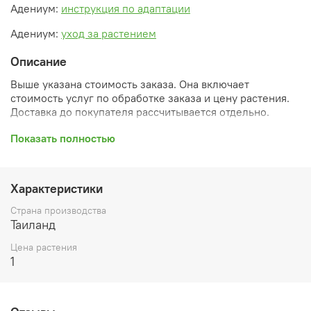
Адениум:
инструкция по адаптации
Адениум:
уход за растением
Описание
Выше указана стоимость заказа. Она включает
стоимость услуг по обработке заказа и цену растения.
Доставка до покупателя рассчитывается отдельно.
Показать полностью
После оформления заказа вы получите его
ПРЕДВАРИТЕЛЬНУЮ форму, сформированную
Характеристики
автоматически. При обработке в заказ будут внесены
необходимые изменения и дополнения (применены
Страна производства
скидки, уточнен способ доставки, сделано
Таиланд
бронирование и т.д.). Затем вам будут высланы
согласованные счета со ссылками на оплату услуг и
Цена растения
растений. При этом предварительный заказ теряет силу.
1
Внимание: фото в каталоге демонстрирует сорт, а не