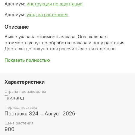
Адениум:
инструкция по адаптации
Адениум:
уход за растением
Описание
Выше указана стоимость заказа. Она включает
стоимость услуг по обработке заказа и цену растения.
Доставка до покупателя рассчитывается отдельно.
После оформления заказа вы получите его
Показать полностью
ПРЕДВАРИТЕЛЬНУЮ форму, сформированную
автоматически. При обработке в заказ будут внесены
необходимые изменения и дополнения (применены
Характеристики
скидки, уточнен способ доставки, сделано
бронирование и т.д.). Затем вам будут высланы
Страна производства
согласованные счета со ссылками на оплату услуг и
Таиланд
растений. При этом предварительный заказ теряет силу.
Период поставки
Внимание: фото в каталоге демонстрирует сорт, а не
Поставка S24 – Август 2026
растение, которое вы получите. Растения приезжают в
Цена растения
размере, указанном в карточке товара ниже.
900