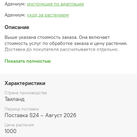
Адениум:
инструкция по адаптации
Адениум:
уход за растением
Описание
Выше указана стоимость заказа. Она включает
стоимость услуг по обработке заказа и цену растения.
Доставка до покупателя рассчитывается отдельно.
После оформления заказа вы получите его
Показать полностью
ПРЕДВАРИТЕЛЬНУЮ форму, сформированную
автоматически. При обработке в заказ будут внесены
необходимые изменения и дополнения (применены
Характеристики
скидки, уточнен способ доставки, сделано
бронирование и т.д.). Затем вам будут высланы
Страна производства
согласованные счета со ссылками на оплату услуг и
Таиланд
растений. При этом предварительный заказ теряет силу.
Период поставки
Внимание: фото в каталоге демонстрирует сорт, а не
Поставка S24 – Август 2026
растение, которое вы получите. Растения приезжают в
Цена растения
размере, указанном в карточке товара ниже.
1000