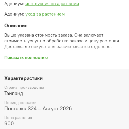
Адениум:
инструкция по адаптации
Адениум:
уход за растением
Описание
Выше указана стоимость заказа. Она включает
стоимость услуг по обработке заказа и цену растения.
Доставка до покупателя рассчитывается отдельно.
После оформления заказа вы получите его
Показать полностью
ПРЕДВАРИТЕЛЬНУЮ форму, сформированную
автоматически. При обработке в заказ будут внесены
необходимые изменения и дополнения (применены
Характеристики
скидки, уточнен способ доставки, сделано
бронирование и т.д.). Затем вам будут высланы
Страна производства
согласованные счета со ссылками на оплату услуг и
Таиланд
растений. При этом предварительный заказ теряет силу.
Период поставки
Внимание: фото в каталоге демонстрирует сорт, а не
Поставка S24 – Август 2026
растение, которое вы получите. Растения приезжают в
Цена растения
размере, указанном в карточке товара ниже.
900