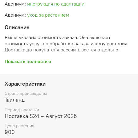
Адениум:
инструкция по адаптации
Адениум:
уход за растением
Описание
Выше указана стоимость заказа. Она включает
стоимость услуг по обработке заказа и цену растения.
Доставка до покупателя рассчитывается отдельно.
После оформления заказа вы получите его
Показать полностью
ПРЕДВАРИТЕЛЬНУЮ форму, сформированную
автоматически. При обработке в заказ будут внесены
необходимые изменения и дополнения (применены
Характеристики
скидки, уточнен способ доставки, сделано
бронирование и т.д.). Затем вам будут высланы
Страна производства
согласованные счета со ссылками на оплату услуг и
Таиланд
растений. При этом предварительный заказ теряет силу.
Период поставки
Внимание: фото в каталоге демонстрирует сорт, а не
Поставка S24 – Август 2026
растение, которое вы получите. Растения приезжают в
Цена растения
размере, указанном в карточке товара ниже.
900