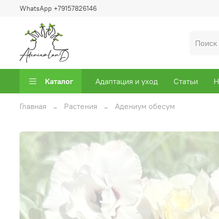
WhatsApp +79157826146
Каталог
Адаптация и уход
Статьи
Н
Главная
Растения
Адениум обесум