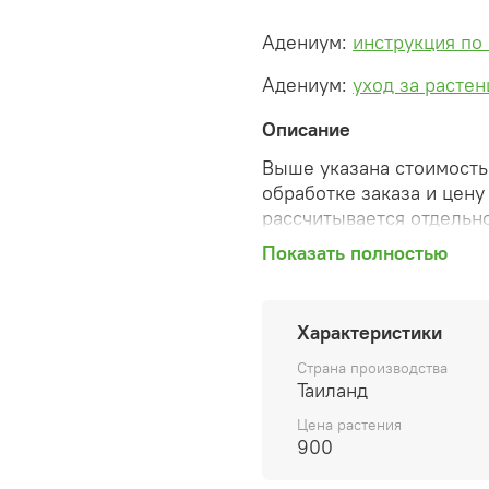
Адениум:
инструкция по
Адениум:
уход за расте
Описание
Выше указана стоимость 
обработке заказа и цену
рассчитывается отдельно
Показать полностью
После оформления зака
сформированную автомат
необходимые изменения 
Характеристики
способ доставки, сделан
согласованные счета со 
Страна производства
предварительный заказ т
Таиланд
Цена растения
Внимание: фото в катало
900
вы получите. Растения п
товара ниже.