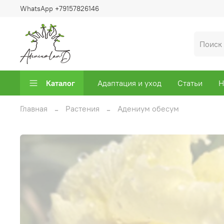
WhatsApp +79157826146
Каталог
Адаптация и уход
Статьи
Н
Главная
Растения
Адениум обесум