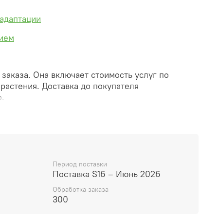
 адаптации
нием
заказа. Она включает стоимость услуг по
 растения. Доставка до покупателя
.
за вы получите его ПРЕДВАРИТЕЛЬНУЮ форму,
ически. При обработке в заказ будут внесены
и дополнения (применены скидки, уточнен
Период поставки
о бронирование и т.д.). Затем вам будут высланы
Поставка S16 – Июнь 2026
ссылками на оплату услуг и растений. При этом
Обработка заказа
еряет силу.
300