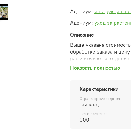
Адениум:
инструкция по
Адениум:
уход за расте
Описание
Выше указана стоимость 
обработке заказа и цену
рассчитывается отдельно
Показать полностью
После оформления зака
сформированную автомат
Характеристики
необходимые изменения 
Страна производства
способ доставки, сделан
Таиланд
согласованные счета со 
Цена растения
предварительный заказ т
900