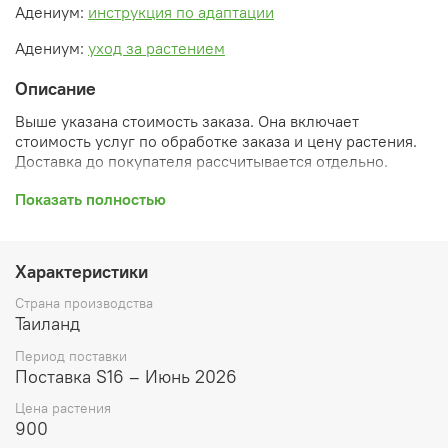
Адениум:
инструкция по адаптации
Адениум:
уход за растением
Описание
Выше указана стоимость заказа. Она включает
стоимость услуг по обработке заказа и цену растения.
Доставка до покупателя рассчитывается отдельно.
После оформления заказа вы получите его
Показать полностью
ПРЕДВАРИТЕЛЬНУЮ форму, сформированную
автоматически. При обработке в заказ будут внесены
необходимые изменения и дополнения (применены
Характеристики
скидки, уточнен способ доставки, сделано
бронирование и т.д.). Затем вам будут высланы
Страна производства
согласованные счета со ссылками на оплату услуг и
Таиланд
растений. При этом предварительный заказ теряет силу.
Период поставки
Внимание: фото в каталоге демонстрирует сорт, а не
Поставка S16 – Июнь 2026
растение, которое вы получите. Растения приезжают в
Цена растения
размере, указанном в карточке товара ниже.
900