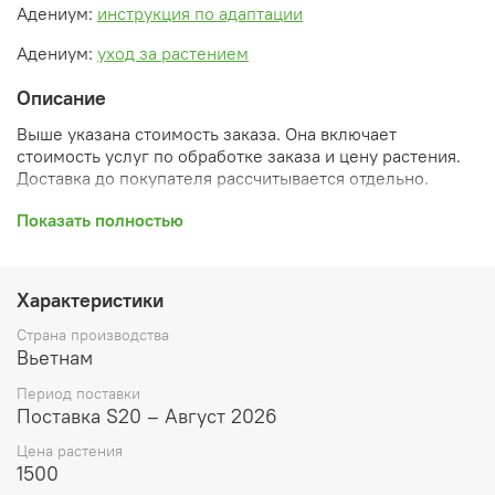
Адениум:
инструкция по адаптации
Адениум:
уход за растением
Описание
Выше указана стоимость заказа. Она включает
стоимость услуг по обработке заказа и цену растения.
Доставка до покупателя рассчитывается отдельно.
После оформления заказа вы получите его
Показать полностью
ПРЕДВАРИТЕЛЬНУЮ форму, сформированную
автоматически. При обработке в заказ будут внесены
необходимые изменения и дополнения (применены
Характеристики
скидки, уточнен способ доставки, сделано
бронирование и т.д.). Затем вам будут высланы
Страна производства
согласованные счета со ссылками на оплату услуг и
Вьетнам
растений. При этом предварительный заказ теряет силу.
Период поставки
Внимание: фото в каталоге демонстрирует сорт, а не
Поставка S20 – Август 2026
растение, которое вы получите. Растения приезжают в
Цена растения
размере, указанном в карточке товара ниже.
1500