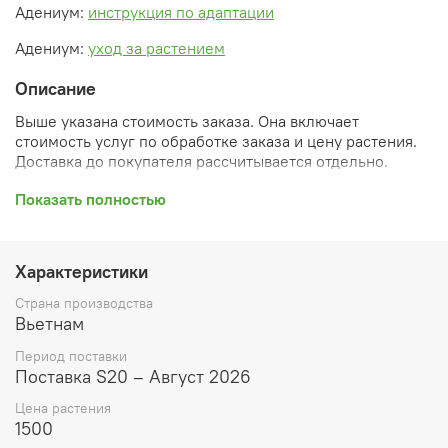
Адениум:
инструкция по адаптации
Адениум:
уход за растением
Описание
Выше указана стоимость заказа. Она включает
стоимость услуг по обработке заказа и цену растения.
Доставка до покупателя рассчитывается отдельно.
После оформления заказа вы получите его
Показать полностью
ПРЕДВАРИТЕЛЬНУЮ форму, сформированную
автоматически. При обработке в заказ будут внесены
необходимые изменения и дополнения (применены
Характеристики
скидки, уточнен способ доставки, сделано
бронирование и т.д.). Затем вам будут высланы
Страна производства
согласованные счета со ссылками на оплату услуг и
Вьетнам
растений. При этом предварительный заказ теряет силу.
Период поставки
Внимание: фото в каталоге демонстрирует сорт, а не
Поставка S20 – Август 2026
растение, которое вы получите. Растения приезжают в
Цена растения
размере, указанном в карточке товара ниже.
1500