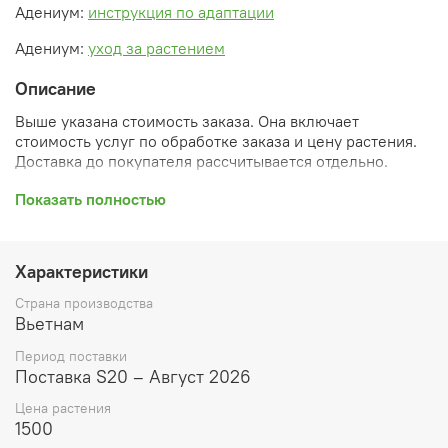
Адениум:
инструкция по адаптации
Адениум:
уход за растением
Описание
Выше указана стоимость заказа. Она включает
стоимость услуг по обработке заказа и цену растения.
Доставка до покупателя рассчитывается отдельно.
После оформления заказа вы получите его
Показать полностью
ПРЕДВАРИТЕЛЬНУЮ форму, сформированную
автоматически. При обработке в заказ будут внесены
необходимые изменения и дополнения (применены
Характеристики
скидки, уточнен способ доставки, сделано
бронирование и т.д.). Затем вам будут высланы
Страна производства
согласованные счета со ссылками на оплату услуг и
Вьетнам
растений. При этом предварительный заказ теряет силу.
Период поставки
Внимание: фото в каталоге демонстрирует сорт, а не
Поставка S20 – Август 2026
растение, которое вы получите. Растения приезжают в
Цена растения
размере, указанном в карточке товара ниже.
1500