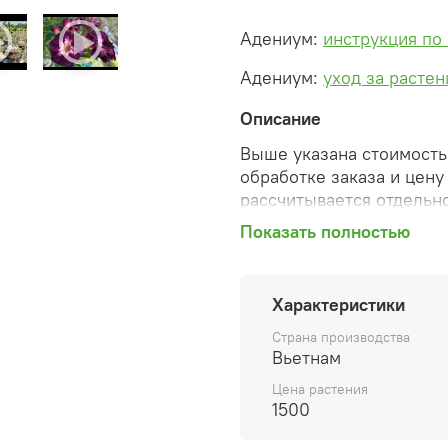
Адениум:
инструкция по
Адениум:
уход за расте
Описание
Выше указана стоимость 
обработке заказа и цену
рассчитывается отдельно
Показать полностью
После оформления зака
сформированную автомат
необходимые изменения 
Характеристики
способ доставки, сделан
согласованные счета со 
Страна производства
предварительный заказ т
Вьетнам
Цена растения
Внимание: фото в катало
1500
вы получите. Растения п
товара ниже.