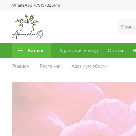
WhatsApp +79157826146
Каталог
Адаптация и уход
Статьи
Н
Главная
Растения
Адениум обесум